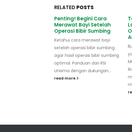
RELATED
POSTS
g! Begini Cara
Tetap Sehat dan Puasa
t Bayi Setelah
Lancar: Tips Penggunaan
i Bibir Sumbing
Obat yang Tepat dan
Aman
 cara merawat bayi
Bulan Ramadhan adalah waktu
K
operasi bibir sumbing
yang penuh berkah bagi umat
il operasi bibir sumbing
Muslim yang menjalankan
s
 Panduan dari RSI
ibadah puasa, yang
i
dengan dukungan...
mengharuskan menahan
o
re
makan dan minum...
read more