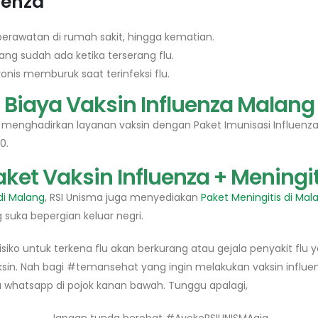
uenza
 perawatan di rumah sakit, hingga kematian.
g sudah ada ketika terserang flu.
ronis memburuk saat terinfeksi flu.
Biaya Vaksin Influenza Malang
 menghadirkan layanan vaksin dengan Paket Imunisasi Influenza
0.
aket Vaksin Influenza + Meningit
di Malang
, RSI Unisma juga menyediakan
Paket Meningitis di Mal
 suka bepergian keluar negri.
siko untuk terkena flu akan berkurang atau gejala penyakit flu 
ksin. Nah bagi #temansehat yang ingin melakukan vaksin influe
a whatsapp di pojok kanan bawah. Tunggu apalagi,