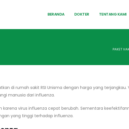
BERANDA
DOKTER
TENTANG KAMI
PAKET VA
atkan di rumah sakit RSI Unisma dengan harga yang terjangkau. V
ungi manusia dari influenza.
 karena virus influenza cepat berubah. Sementara keefektifanny
gan yang tinggi terhadap influenza.