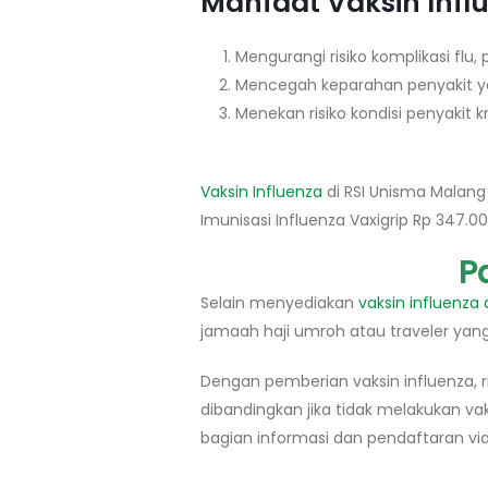
Manfaat Vaksin Infl
Mengurangi risiko komplikasi flu,
Mencegah keparahan penyakit yan
Menekan risiko kondisi penyakit k
Vaksin Influenza
di RSI Unisma Malang
Imunisasi Influenza Vaxigrip Rp 347.00
P
Selain menyediakan
vaksin influenza 
jamaah haji umroh atau traveler yang
Dengan pemberian vaksin influenza, ri
dibandingkan jika tidak melakukan va
bagian informasi dan pendaftaran vi