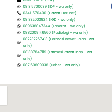
0341-551257 (Fax)
081315700039 (IDP - wa only)
0341-570400 (Gawat Darurat)
081332003924 (IGD - wa only)
089636847344 (Laborat - wa only)
0882009146560 (Radiologi - wa only)
082232267413 (Farmasi Rawat Jalan- wa
only)
081387847119 (Farmasi Rawat Inap - wa
only)
082169609036 (Kaber - wa only)