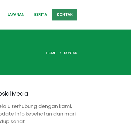
LAYANAN
BERITA
KONTAK
HOME
KONTAK
osial Media
elalu terhubung dengan kami,
pdate info kesehatan dan mari
idup sehat