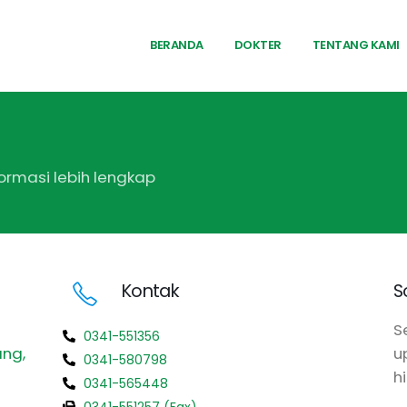
BERANDA
DOKTER
TENTANG KAMI
formasi lebih lengkap
Kontak
S
S
0341-551356
ang,
u
0341-580798
h
0341-565448