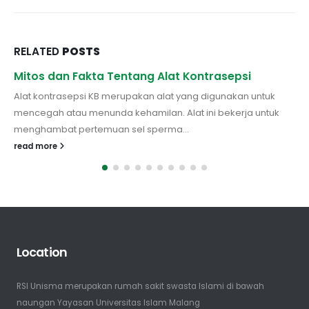
RELATED
POSTS
Mitos dan Fakta Tentang Alat Kontrasepsi
Langkah Sehat Mencegah Serangan Jantung
Sejak Dini
Alat kontrasepsi KB merupakan alat yang digunakan untuk
Sebagai salah satu penyakit yang banyak menyebabkan
mencegah atau menunda kehamilan. Alat ini bekerja untuk
kematian di Indonesia, Serangan jantung harus mendapatkan
menghambat pertemuan sel sperma...
perhatian dan penanganan khusus, agar proses...
read more
read more
Location
RSI Unisma merupakan rumah sakit swasta Islami di bawah