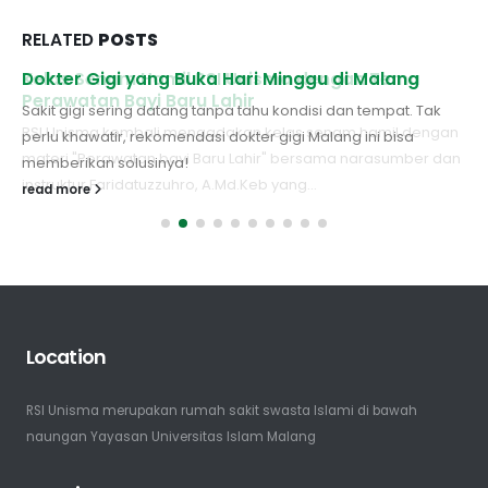
RELATED
POSTS
Kelas Senam Hamil RSI Unisma dengan Tema
Dokter Gigi yang Buka Hari Minggu di Malang
Perawatan Bayi Baru Lahir
Sakit gigi sering datang tanpa tahu kondisi dan tempat. Tak
RSI Unisma kembali mengadakan kelas senam hamil dengan
perlu khawatir, rekomendasi dokter gigi Malang ini bisa
materi "Perawatan bayi Baru Lahir" bersama narasumber dan
memberikan solusinya!
instruktur Faridatuzzuhro, A.Md.Keb yang...
read more
read more
Location
RSI Unisma merupakan rumah sakit swasta Islami di bawah
naungan Yayasan Universitas Islam Malang