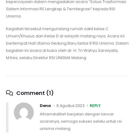
kepercayaan dalam mengadakan acara “Solusi Trasformasi
Sistem Informasi RS Lengkap & Terintegrasi” kepada RSI
Unisma.
Kegiatan tersebut mengundang rumah sakit kelas C
Umum/Khusus dan Kelas D di wilayah malang raya. Acara ini
bertempat Hall Utama Gedung Baru lantai 9 RSI Unisma. Dalam
kegiatan ini acara di buka oleh dr. H. Tri Wahyu Sarwiyata,
M.Kes, selaku Direktur RSI UNISMA Malang.
Comment (1)
Dena
9 Agustus 2023
REPLY
Alhamdulillah berjalan dengan lancar
acaranya, semoga sukses selalu untuk rsi
unisma malang