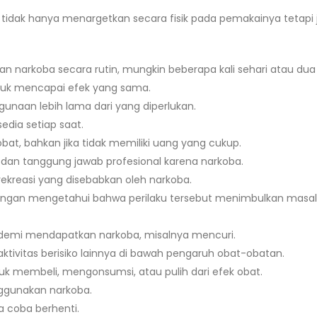
tidak hanya menargetkan secara fisik pada pemakainya tetapi 
narkoba secara rutin, mungkin beberapa kali sehari atau dua h
ntuk mencapai efek yang sama.
gunaan lebih lama dari yang diperlukan.
edia setiap saat.
t, bahkan jika tidak memiliki uang yang cukup.
an tanggung jawab profesional karena narkoba.
 rekreasi yang disebabkan oleh narkoba.
gan mengetahui bahwa perilaku tersebut menimbulkan masal
 demi mendapatkan narkoba, misalnya mencuri.
ktivitas berisiko lainnya di bawah pengaruh obat-obatan.
k membeli, mengonsumsi, atau pulih dari efek obat.
nggunakan narkoba.
a coba berhenti.