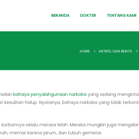
BERANDA
DOKTER
TENTANG KAMI
HOME
ARTIKEL DAN BERITA
yadari
bahaya penyalahgunaan narkoba
yang sedang mengintai
 kesulitan hidup. Nyatanya, bahaya narkoba yang tidak terko
t korbannya selalu merasa lelah. Mereka mungkin juga mengal
 merah, memar karena jarum, dan tubuh gemetar.