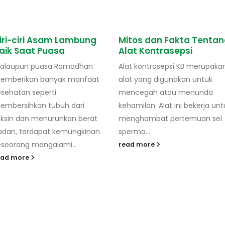
itos dan Fakta Tentang
Pencegahan Cacar Air
lat Kontrasepsi
dengan Vaksin Varicell
lat kontrasepsi KB merupakan
Vaksin Varicella dapat
lat yang digunakan untuk
digunakan untuk mencegah
encegah atau menunda
penyakit cacar air (chicken
hamilan. Alat ini bekerja untuk
pox), penyakit menular ini bis
enghambat pertemuan sel
dilihat dari gejala adanya
erma...
bentol-bentol...
ead more
read more