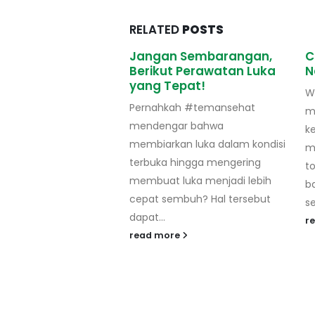
RELATED
POSTS
 Sembarangan,
Ciri-ciri Asam Lambung
M
t Perawatan Luka
Naik Saat Puasa
A
epat!
Walaupun puasa Ramadhan
A
ah #temansehat
memberikan banyak manfaat
a
ar bahwa
kesehatan seperti
m
an luka dalam kondisi
membersihkan tubuh dari
ke
hingga mengering
toksin dan menurunkan berat
m
luka menjadi lebih
badan, terdapat kemungkinan
sp
mbuh? Hal tersebut
seseorang mengalami...
r
read more
re