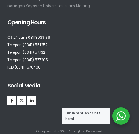
naungan Yayasan Universitas Islam Malang
Opening Hours
CS 24 Jam 08113033139
Telepon (0341) 551257
Telepon (0341) 577321
Telepon (0341) 577205
IGD (0341) 570400
Social Media
Butuh bantuan?
Chat
kami
© copyright 2026. All Rights Reserved.