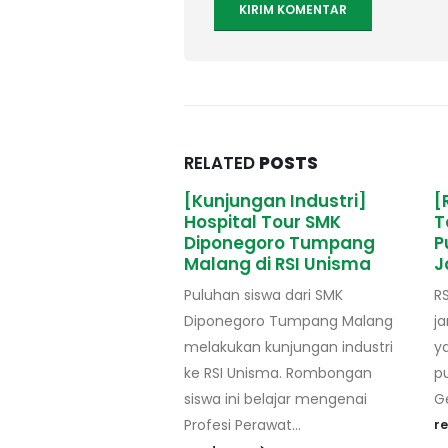
RELATED
POSTS
Sehat] Semangat
[Kunjungan Industri]
[
ri yang Cerah
Hospital Tour SMK
T
dengan Kegiatan
Diponegoro Tumpang
P
Jantung Sehat
Malang di RSI Unisma
J
sma mengadakan senam
Puluhan siswa dari SMK
R
ehat yang digelar pagi
Diponegoro Tumpang Malang
j
i pukul 06.30
melakukan kunjungan industri
ya
t di Gedung Baru
ke RSI Unisma. Rombongan
p
Rooftop)...
siswa ini belajar mengenai
G
Profesi Perawat...
re
r