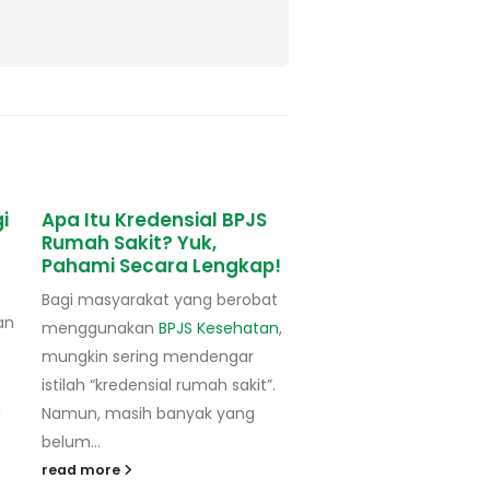
i
Apa Itu Kredensial BPJS
Dokter RSI Unisma
Rumah Sakit? Yuk,
Suntikkan Vaksin
Pahami Secara Lengkap!
Perdana untuk Kia
Bagi masyarakat yang berobat
Pengurus Wilayah Nahd
an
menggunakan
BPJS Kesehatan
,
Ulama (PWNU) Jawa Ti
mungkin sering mendengar
menggelar vaksinasi C
istilah “kredensial rumah sakit”.
untuk 98 kiai NU Jawa 
a
Namun, masih banyak yang
pada Selasa (23/02/2021
belum...
read more
read more