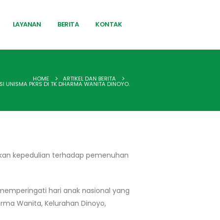
LAYANAN
BERITA
KONTAK
HOME
ARTIKEL DAN BERITA
RSI UNISMA PKRS DI TK DHARMA WANITA DINOYO.
kan kepedulian terhadap pemenuhan
memperingati hari anak nasional yang
arma Wanita, Kelurahan Dinoyo,