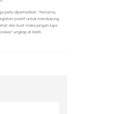
n.
a perlu diperhatikan. “Pertama,
kegiatan positif untuk mendukung
sehat dan kuat maka jangan lupa
okes” ungkap dr Ratih.