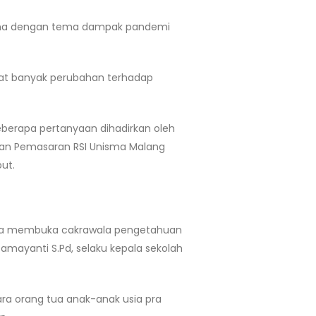
viana dengan tema dampak pandemi
uat banyak perubahan terhadap
Beberapa pertanyaan dihadirkan oleh
 dan Pemasaran RSI Unisma Malang
ut.
 bisa membuka cakrawala pengetahuan
Damayanti S.Pd, selaku kepala sekolah
ara orang tua anak-anak usia pra