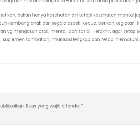
dampingi dan membimbing anak-anak dalam masa perkembanga
atikan, bukan hanya kesehatan diri tetapi kesehatan mental jug
mbuh kembang anak dari segala aspek. Kedua, berikan kegiatan-
n yg mengasah otak, mental, dan sosial. Terakhir, agar tetap 
 suplemen tambahan, imunisasi lengkap dan tetap mematuhi pr
ublikasikan.
Ruas yang wajib ditandai
*