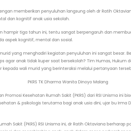
 dengan memberikan penyuluhan langsung oleh dr Ratih Okta
tal dan kognitif anak usia sekolah.
an hampir tiga tahun ini, tentu sangat berpengaruh dan memb
aspek kognitif, mental dan sosial.
i murid yang menghadiri kegiatan penyuluhan ini sangat besar. 
 Tips agar anak tidak kuper saat bersekolah? Tim Humas, Hukum
kepada wali murid yang berinteraksi melalui pertanyaan terseb
an Promosi Kesehatan Rumah Sakit (PKRS) dari RSI Unisma ini
ehatan & psikologis terutama bagi anak usia dini, ujar bu Irma 
ah Sakit (PKRS) RSI Unisma ini, dr Ratih Oktaviana berharap p