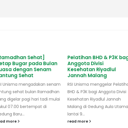
Ramadhan Sehat]
Pelatihan BHD & P3K bag
etap Bugar pada Bulan
Anggota Divisi
uasa dengan Senam
Kesehatan Riyadlul
antung Sehat
Jannah Malang
SI Unisma mengadakan senam
RSI Unisma menggelar Pelatih
antung sehat bulan Ramadhan
BHD & P3K bagi Anggota Divisi
ng digelar pagi hari tadi mulai
Kesehatan Riyadlul Jannah
ukul 07.00 bertempat di
Malang di Gedung Aula Utam
edung Baru...
lantai 9...
ead more
read more