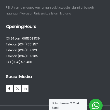
RSI Unisma merupakan rumah sakit swasta Islami di bawah
naungan Yayasan Universitas Islam Malang
Opening Hours
CS 24 Jam 08113033139
Telepon (0341) 551257
Telepon (0341) 577321
Telepon (0341) 577205
IGD (0341) 570400
Social Media
Butuh bantuan?
Chat
kami