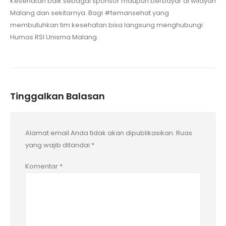
Kesehatan baik sebagai sponsor maupun berbayar di wilayah
Malang dan sekitarnya. Bagi #temansehat yang
membutuhkan tim kesehatan bisa langsung menghubungi
Humas RSI Unisma Malang.
Tinggalkan Balasan
Alamat email Anda tidak akan dipublikasikan.
Ruas
yang wajib ditandai
*
Komentar
*