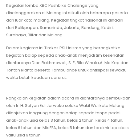
Kegiatan lomba XBC Pushbike Chalenge yang
diselenggarakan di Malang ini diikuti oleh beberapa peserta
dari luar kota malang. Kegiatan tingkat nasional ini dihadiri
dari Balikpapan, Samarinda, Jakarta, Bandung, Kediri,
Surabaya, Blitar dan Malang.
Dalam kegiatan ini Timkes RSI Unisma yang berangkat ke
kegiatan balap sepeda anak-anak menjadi tim kesehatan
diantaranya Dian Rakhmawati, S. E, Rilo Winata,A. Md.Kep dan
Tonton Rianto beserta 1 ambulance untuk antisipasi sewaktu-
waktu butuh keadaan darurat.
Rangkaian kegiatan dalam acara ini diantaranya pembukaan
oleh Ir. H. Sofyan Edi Jarwoko selaku Wakil Walikota Malang
dilanjutkan langsung dengan balap sepeda tanpa pedal
anak-anak usia kelas 3 tahun, kelas 2 tahun, kelas 4 tahun,
kelas 6 tahun dan Mix FFA, kelas 5 tahun dan terakhir top class
yaitu usia 9 tahun.