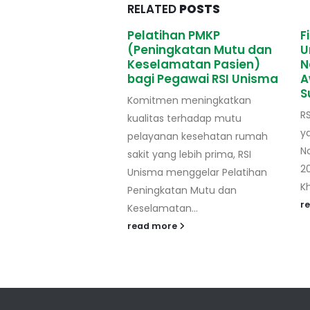
RELATED
POSTS
rhatikan Asupan
Pelatihan PMKP
F
 1000 HPK Anak
(Peningkatan Mutu dan
U
kter RSI Unisma
Keselamatan Pasien)
N
bagi Pegawai RSI Unisma
A
ulannya RSI Unisma
S
Komitmen meningkatkan
memberikan
R
kualitas terhadap mutu
an kesehatan
ya
pelayanan kesehatan rumah
 interaktif” bersama
N
sakit yang lebih prima, RSI
r Radio Madinah 99.8
20
Unisma menggelar Pelatihan
ini bersama dengan...
K
Peningkatan Mutu dan
re
r
Keselamatan...
read more