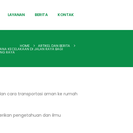
LAYANAN
BERITA
KONTAK
HOME
ARTIKEL DAN BERITA
SANA KECELAKAAN DI JALAN RAYA BAGI
ANG RAYA
 dan cara transportasi aman ke rumah
berikan pengetahuan dan ilmu