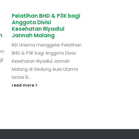
Pelatihan BHD & P3K bagi
[Rabu Sehat] Pen
Anggota Divisi
Warna Mengawali
Kesehatan Riyadlul
Hari dengan Kegi
m
Jannah Malang
Senam Jantung S
RSI Unisma menggelar Pelatihan
RSI Unisma mengadak
am
BHD & P3K bagi Anggota Divisi
jantung sehat yang dig
gi
Kesehatan Riyadlul Jannah
hari mulai pukul 06.30
Malang di Gedung Aula Utama
bertempat di Gedung 
lantai 9...
Lantai 8 (Rooftop)...
read more
read more