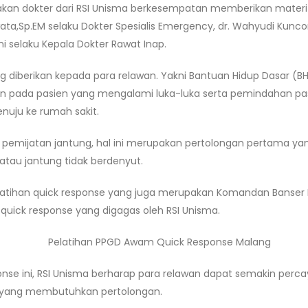
kan dokter dari RSI Unisma berkesempatan memberikan materi
wata,Sp.EM selaku Dokter Spesialis Emergency, dr. Wahyudi Kunco
ni selaku Kepala Dokter Rawat Inap.
 diberikan kepada para relawan. Yakni Bantuan Hidup Dasar (B
n pada pasien yang mengalami luka-luka serta pemindahan pa
nuju ke rumah sakit.
pemijatan jantung, hal ini merupakan pertolongan pertama yan
 atau jantung tidak berdenyut.
elatihan quick response yang juga merupakan Komandan Banser
 quick response yang digagas oleh RSI Unisma.
ponse ini, RSI Unisma berharap para relawan dapat semakin perca
 yang membutuhkan pertolongan.