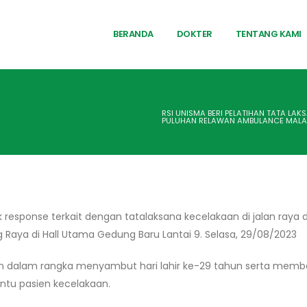
BERANDA
DOKTER
TENTANG KAMI
RSI UNISMA BERI PELATIHAN TATA LAK
PULUHAN RELAWAN AMBULANCE MAL
 response terkait dengan tatalaksana kecelakaan di jalan raya
 Raya di Hall Utama Gedung Baru Lantai 9. Selasa, 29/08/2023
kan dalam rangka menyambut hari lahir ke-29 tahun serta mem
tu pasien kecelakaan.