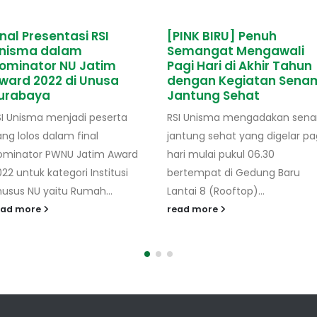
inal Presentasi RSI
[PINK BIRU] Penuh
nisma dalam
Semangat Mengawali
ominator NU Jatim
Pagi Hari di Akhir Tahun
ward 2022 di Unusa
dengan Kegiatan Sena
urabaya
Jantung Sehat
SI Unisma menjadi peserta
RSI Unisma mengadakan sen
ng lolos dalam final
jantung sehat yang digelar pa
ominator PWNU Jatim Award
hari mulai pukul 06.30
22 untuk kategori Institusi
bertempat di Gedung Baru
husus NU yaitu Rumah...
Lantai 8 (Rooftop)...
ead more
read more