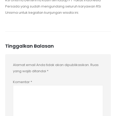
RSI Unisma berterima kasih terhadap PT Yakult Indonesia
Persada yang sudah mengundang seluruh karyawan RSi
Unisma untuk kegiatan kunjungan wisata ini.
Tinggalkan Balasan
Alamat email Anda tidak akan dipublikasikan.
Ruas
yang wajib ditandai
*
Komentar
*