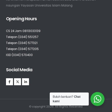
naungan Yayasan Universitas Islam Malang
Opening Hours
CS 24 Jam 08113033139
Telepon (0341) 551257
Telepon (0341) 577321
Telepon (0341) 577205
IGD (0341) 570400
Social Media
Butuh bantuan?
Chat
kami
© copyright 2026. All Rights Reserved.