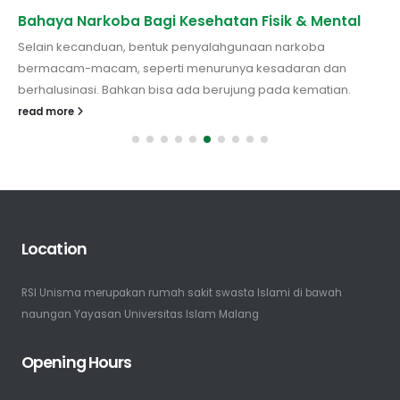
Bahaya Narkoba Bagi Kesehatan Fisik & Mental
Selain kecanduan, bentuk penyalahgunaan narkoba
bermacam-macam, seperti menurunya kesadaran dan
berhalusinasi. Bahkan bisa ada berujung pada kematian.
read more
Location
RSI Unisma merupakan rumah sakit swasta Islami di bawah
naungan Yayasan Universitas Islam Malang
Opening Hours