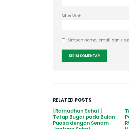
Situs Web
Simpan nama, email, dan situ
RELATED
POSTS
dhan Sehat]
Tingkatkan Kualitas
 Bugar pada Bulan
Pelayanan Kesehatan,
 dengan Senam
RSI Unisma Gelar In