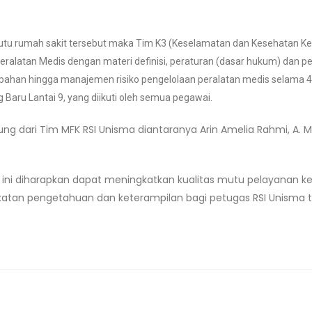
utu rumah sakit tersebut maka Tim K3 (Keselamatan dan Kesehatan Kerj
eralatan Medis dengan materi definisi, peraturan (dasar hukum) dan p
pahan hingga manajemen risiko pengelolaan peralatan medis
selama 4
Baru Lantai 9, yang diikuti oleh semua pegawai.
g dari Tim MFK RSI Unisma diantaranya Arin Amelia Rahmi, A. Md
 ini diharapkan dapat meningkatkan kualitas mutu pelayanan ke
katan pengetahuan dan keterampilan bagi petugas RSI Unisma