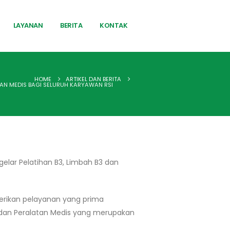
LAYANAN
BERITA
KONTAK
HOME
ARTIKEL DAN BERITA
ATAN MEDIS BAGI SELURUH KARYAWAN RSI
lar Pelatihan B3, Limbah B3 dan
rikan pelayanan yang prima
 dan Peralatan Medis yang merupakan