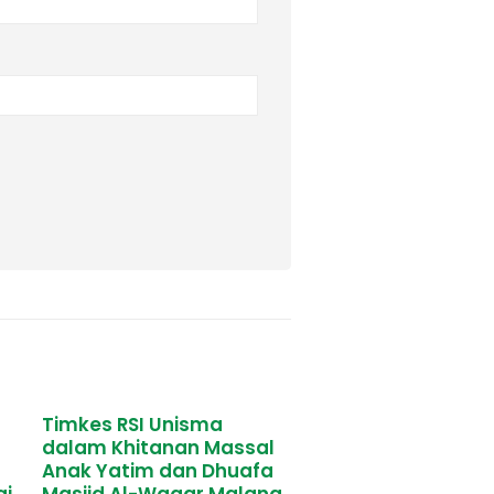
Kartini Day] Penuh
Senam Jantung 
al
Semangat Mengawali
dalam Rangka H
a
Pagi Hari dengan
Kartini Tahun 20