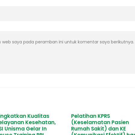
s web saya pada peramban ini untuk komentar saya berikutnya.
Pelatihan KPRS
Timkes RSI Unisma
(Keselamatan Pasien
dalam Khitanan Mass
Rumah Sakit) dan KE
Anak Yatim dan Dhuaf