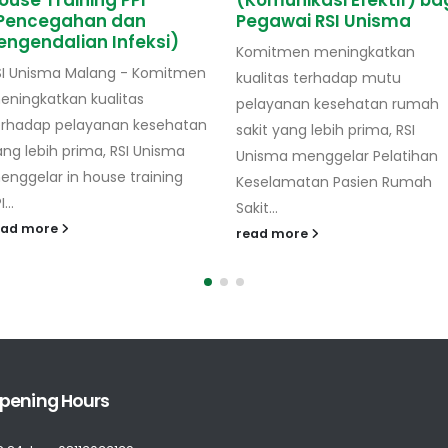
(Komunikasi Efektif) bagi
Masjid Al-Waqar Mala
Pegawai RSI Unisma
Rumah Sakit Islam Malang (R
Komitmen meningkatkan
Unisma) turut menjadi tim
kualitas terhadap mutu
khitan dalam event Khitana
pelayanan kesehatan rumah
Massal Anak Yatim dan Dhu
sakit yang lebih prima, RSI
Masjid Al-Wawar...
Unisma menggelar Pelatihan
read more
Keselamatan Pasien Rumah
Sakit...
read more
pening Hours