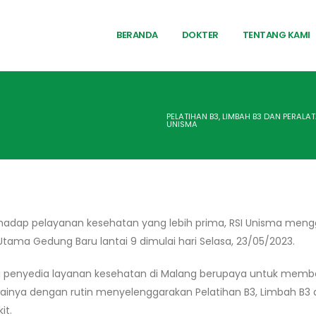
BERANDA
DOKTER
TENTANG KAMI
PELATIHAN B3, LIMBAH B3 DAN PERAL
UNISMA
adap pelayanan kesehatan yang lebih prima, RSI Unisma mengge
 Utama Gedung Baru lantai 9 dimulai hari Selasa, 23/05/2023.
 penyedia layanan kesehatan di Malang berupaya untuk membe
wainya dengan rutin menyelenggarakan Pelatihan B3, Limbah B3
it.