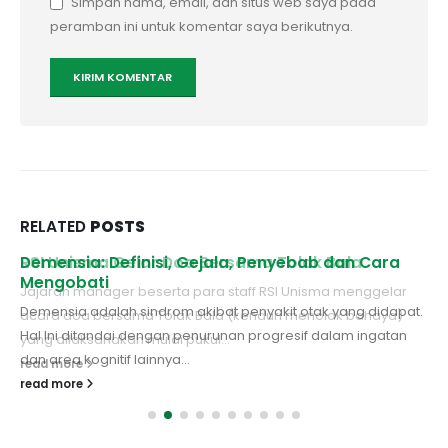
Simpan nama, email, dan situs web saya pada
peramban ini untuk komentar saya berikutnya.
RELATED
POSTS
RSI Unisma Gelar Doa Bersama Tolak Bala
Demensia: Definisi, Gejala, Penyebab dan Cara
Mengobati
Jajaran manager beserta para staff RSI Unisma menggelar
Demensia adalah sindrom akibat penyakit otak yang didapat.
acara doa bersama Tolak Bala (kenduri menolak bahaya)
Hal Ini ditandai dengan penurunan progresif dalam ingatan
yang dilaksanakan mulai pukul...
dan area kognitif lainnya...
read more
read more