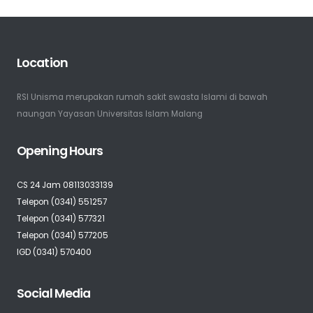
Location
RSI Unisma merupakan rumah sakit swasta Islami di bawah
naungan Yayasan Universitas Islam Malang
Opening Hours
CS 24 Jam 08113033139
Telepon (0341) 551257
Telepon (0341) 577321
Telepon (0341) 577205
IGD (0341) 570400
Social Media