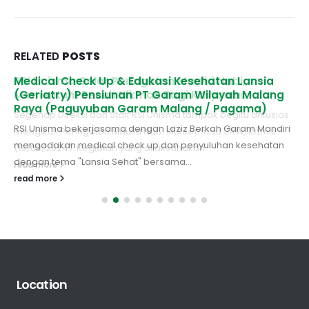
RELATED
POSTS
RSI Unisma Gelar Peringatan Maulid Nabi,
Medical Check Up & Edukasi Kesehatan Lansia
Momentum Penuh Hikmah Bagi Karyawan
(Geriatry) Pensiunan PT Garam Wilayah Malang
Raya (Paguyuban Garam Malang / Pagama)
Segenap Direksi dan Staff RSI Unisma tampak begitu antusias
RSI Unisma bekerjasama dengan Laziz Berkah Garam Mandiri
mengikuti Peringatan Maulid Nabi Muhammad SAW, Kamis
mengadakan medical check up dan penyuluhan kesehatan
(19/09/2024). Kegiatan yang dilaksanakan...
dengan tema "Lansia Sehat" bersama...
read more
read more
Location