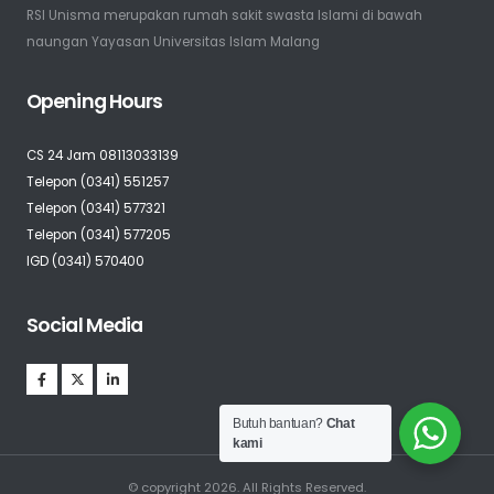
RSI Unisma merupakan rumah sakit swasta Islami di bawah
naungan Yayasan Universitas Islam Malang
Opening Hours
CS 24 Jam 08113033139
Telepon (0341) 551257
Telepon (0341) 577321
Telepon (0341) 577205
IGD (0341) 570400
Social Media
Butuh bantuan?
Chat
kami
© copyright 2026. All Rights Reserved.