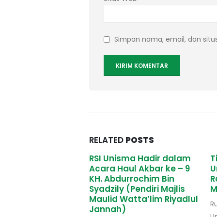
Simpan nama, email, dan situ
RELATED
POSTS
Unisma Hadir dalam
Tim Kesehatan RSI
 Haul Akbar ke – 9
Unisma dalam
bdurrochim Bin
Rangkaian Rapat Kerja
ily (Pendiri Majlis
MKRI di Bromo Malang
d Watta’lim Riyadlul
Rumah Sakit Islam Malang (RSI
ah)
Unisma) kembali menjadi tim