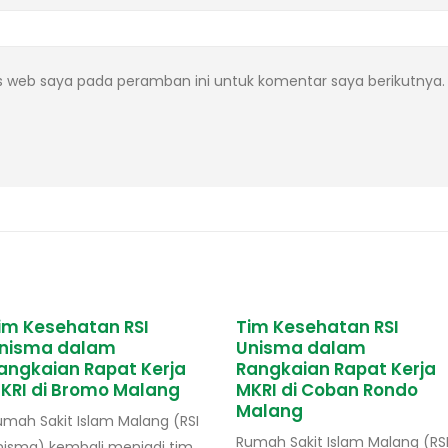
s web saya pada peramban ini untuk komentar saya berikutnya.
Tim Kesehatan RSI
Pengobatan Massal
Unisma dalam
dalam Rangka Tahun
Rangkaian Rapat Kerja
Baru Islam 1 Muharra
MKRI di Coban Rondo
1445 Hijriah di Masjid
Malang
Jami’ Kota Malang
Rumah Sakit Islam Malang (RSI
RSI Unisma Malang turut