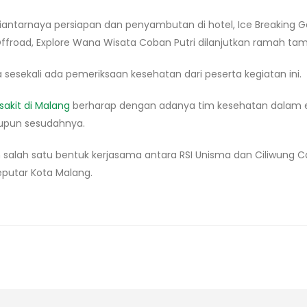
iantarnaya persiapan dan penyambutan di hotel, Ice Breaking G
Offroad, Explore Wana Wisata Coban Putri dilanjutkan ramah ta
 sesekali ada pemeriksaan kesehatan dari peserta kegiatan ini.
akit di Malang
berharap dengan adanya tim kesehatan dalam eve
upun sesudahnya.
 salah satu bentuk kerjasama antara RSI Unisma dan Ciliwu
eputar Kota Malang.