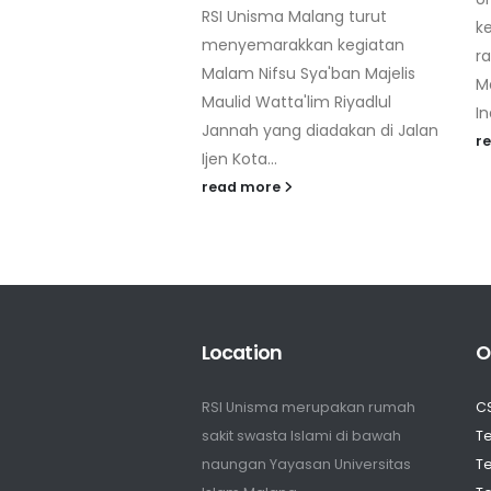
isma Malang turut
kesehatan dalam lanjutan
marakkan kegiatan
rangkaian kegiatan Rapat Kerja
Nifsu Sya'ban Majelis
Mahkamah Konstitusi Republik
 Watta'lim Riyadlul
Indonesia...
 yang diadakan di Jalan
read more
a...
more
Location
O
RSI Unisma merupakan rumah
C
sakit swasta Islami di bawah
Te
naungan Yayasan Universitas
Te