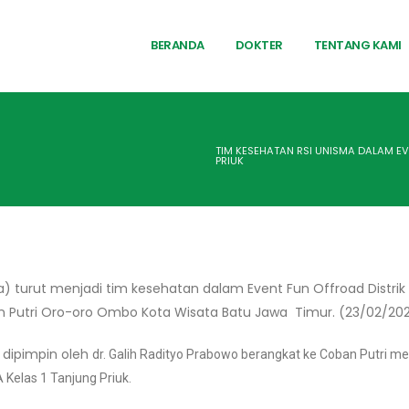
BERANDA
DOKTER
TENTANG KAMI
TIM KESEHATAN RSI UNISMA DALAM E
PRIUK
) turut menjadi tim kesehatan dalam Event Fun Offroad Distrik N
 Putri Oro-oro Ombo Kota Wisata Batu Jawa Timur. (23/02/202
 dipimpin oleh
dr. Galih Radityo Prabowo
berangkat ke Coban Putri men
A Kelas 1 Tanjung Priuk.