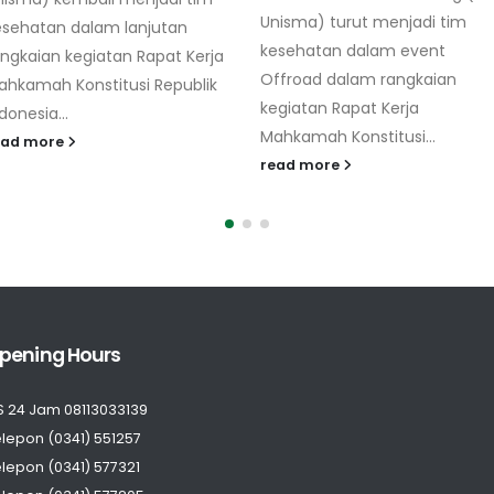
Unisma) turut menjadi tim
menyemarakkan kegiatan
kesehatan dalam event
Pengobatan Massal dalam
Offroad dalam rangkaian
Rangka Tahun Baru Islam 1
kegiatan Rapat Kerja
Muharram 1445 Hijriah di Ma
Mahkamah Konstitusi...
Jami'...
read more
read more
pening Hours
S 24 Jam 08113033139
lepon (0341) 551257
lepon (0341) 577321