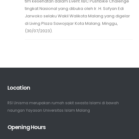
tim kesehatan dalam Event XBC Pushbike Chalenge
tingkat Nasional yang dibuka oleh Ir. H. Sofyan Edi
Jarwoko selaku Wakil Walikota Malang yang digelar
di Living Plaza Sawojajar Kota Malang. Minggu,
(30/07/2023).
Location
RSI Unisma merupakan rumah sakit swasta Islami di bawah
naungan Yayasan Universitas Islam Malang
Opening Hours