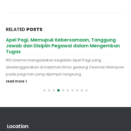
RELATED
POSTS
Konfercab ke-15 PCNU Kota Malang, RSI Unisma
Apel Pagi, Memupuk Kebersamaan, Tanggung
Support Tim Kesehatan
Jawab dan Disiplin Pegawai dalam Mengemban
Tugas
RSI Unisma Malang, turut berkontribusi dalam Konferensi
RSI Unisma mengadakan kegiatan Apel Pagi yang
Cabang (Konfercab) ke-15 Pengurus Cabang Nahdlatul
diselenggarakan di halaman timur gedung Oesman Mansjoer
Ulama (PCNU) Kota Malang, yang bersamaan dengan
pada pagi hari yang dipimpin langsung...
pemilihan...
read more
read more
Location