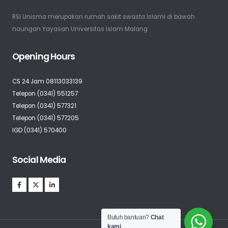
RSI Unisma merupakan rumah sakit swasta Islami di bawah
naungan Yayasan Universitas Islam Malang
Opening Hours
CS 24 Jam 08113033139
Telepon (0341) 551257
Telepon (0341) 577321
Telepon (0341) 577205
IGD (0341) 570400
Social Media
Butuh bantuan?
Chat
kami