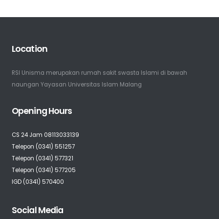
Location
RSI Unisma merupakan rumah sakit swasta Islami di bawah
naungan Yayasan Universitas Islam Malang
Opening Hours
CS 24 Jam 08113033139
Telepon (0341) 551257
Telepon (0341) 577321
Telepon (0341) 577205
IGD (0341) 570400