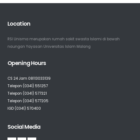
Location
RSI Unisma merupakan rumah sakit swasta Islami di bawah
naungan Yayasan Universitas Islam Malang
Opening Hours
CS 24 Jam 08113033139
Telepon (0341) 551257
Telepon (0341) 577321
Telepon (0341) 577205
IGD (0341) 570400
Social Media