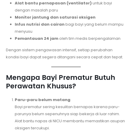
Alat bantu pernapasan (ventilator)
untuk bayi
dengan masalah paru
Monitor jantung dan saturasi oksigen
Infus nutrisi dan cairan
bagi bayi yang belum mampu
menyusu
Pemantauan 24 jam
oleh tim medis berpengalaman
Dengan sistem pengawasan intensif, setiap perubahan
kondisi bayi dapat segera ditangani secara cepat dan tepat.
Mengapa Bayi Prematur Butuh
Perawatan Khusus?
Paru-paru belum matang
Bayi prematur sering kesulitan bernapas karena paru-
parunya belum sepenuhnya siap bekerja di luar rahim.
Alat bantu napas di NICU membantu memastikan asupan
oksigen tercukupi.