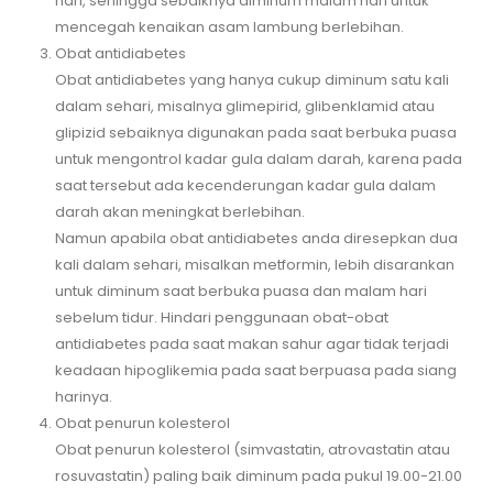
hari, sehingga sebaiknya diminum malam hari untuk
mencegah kenaikan asam lambung berlebihan.
Obat antidiabetes
Obat antidiabetes yang hanya cukup diminum satu kali
dalam sehari, misalnya glimepirid, glibenklamid atau
glipizid sebaiknya digunakan pada saat berbuka puasa
untuk mengontrol kadar gula dalam darah, karena pada
saat tersebut ada kecenderungan kadar gula dalam
darah akan meningkat berlebihan.
Namun apabila obat antidiabetes anda diresepkan dua
kali dalam sehari, misalkan metformin, lebih disarankan
untuk diminum saat berbuka puasa dan malam hari
sebelum tidur. Hindari penggunaan obat-obat
antidiabetes pada saat makan sahur agar tidak terjadi
keadaan hipoglikemia pada saat berpuasa pada siang
harinya.
Obat penurun kolesterol
Obat penurun kolesterol (simvastatin, atrovastatin atau
rosuvastatin) paling baik diminum pada pukul 19.00-21.00