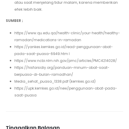
atau saat menjelang tidur malam, karena memberikan
efek lebih baik.
SUMBER ;
https://www.qu.edu.qa/health-clinic/your-health/healthy-
ramadan/medications-in-ramadan
https://yankes.kemkes.go.id/read-penggunaan-obat-
pada-saat-puasa-6949.htm l
https://www.ncbi.nlm.nih.gov/pmc/articles/PMC4214028/
https://hisfarsidiy.org/panduan-minum-obat-saat-
berpuasa-di-bulan-ramadhan/
Media_sehat_puasa_1338.pdf (kemkes.go.id)
https://upk.kemkes.go.id/new/penggunaan-obat-pada-
saat-puasa
Tinggalkan Balasan