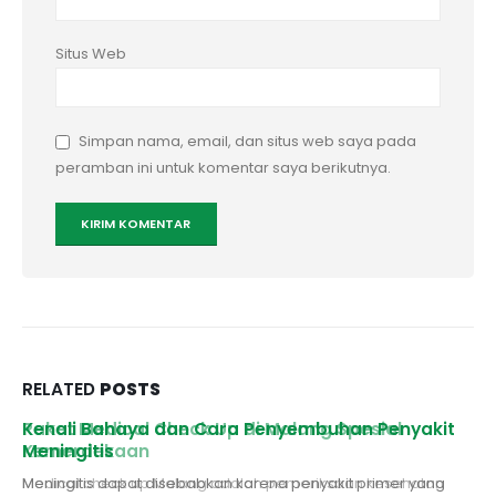
Situs Web
Simpan nama, email, dan situs web saya pada
peramban ini untuk komentar saya berikutnya.
RELATED
POSTS
Paket Medical Check Up di Malang Spesial
Kenali Bahaya dan Cara Penyembuhan Penyakit
Kemerdekaan
Meningitis
Medical check up Malang adalah pemeriksaan kesehatan
Meningitis dapat disebabkan karena penyakit primer yang