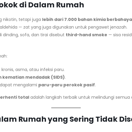
Rokok di Dalam Rumah
ikotin, tetapi juga
lebih dari 7.000 bahan kimia berbahaya
aldehida — zat yang juga digunakan untuk pengawet jenazah.
dinding, sofa, dan tirai disebut
third-hand smoke
— sisa resi
mah:
ronis, asma, atau infeksi paru.
m kematian mendadak (SIDS)
.
 dapat mengalami
paru-paru perokok pasif
.
erhenti total
adalah langkah terbaik untuk melindungi semua 
dalam Rumah yang Sering Tidak Dis