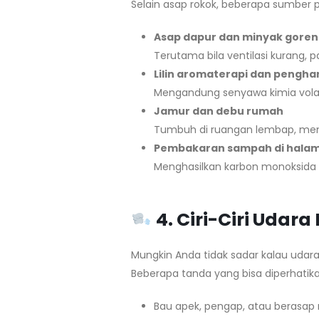
Selain asap rokok, beberapa sumber 
Asap dapur dan minyak gore
Terutama bila ventilasi kurang, p
Lilin aromaterapi dan pengh
Mengandung senyawa kimia volati
Jamur dan debu rumah
Tumbuh di ruangan lembap, memi
Pembakaran sampah di hala
Menghasilkan karbon monoksida 
4. Ciri-Ciri Uda
Mungkin Anda tidak sadar kalau udar
Beberapa tanda yang bisa diperhatika
Bau apek, pengap, atau berasap 