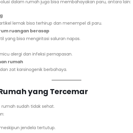
polusi dalam rumah juga bisa membahayakan paru, antara lain:
ng
artikel lemak bisa terhirup dan menempel di paru.
arum ruangan berasap
l yang bisa mengiritasi saluran napas.
cu alergi dan infeksi pernapasan.
man rumah
dan zat karsinogenik berbahaya.
ra Rumah yang Tercemar
a rumah sudah tidak sehat.
n:
meskipun jendela tertutup.