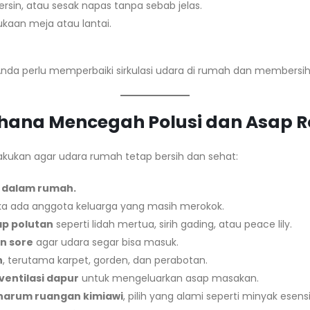
ersin, atau sesak napas tanpa sebab jelas.
aan meja atau lantai.
i Anda perlu memperbaiki sirkulasi udara di rumah dan member
rhana Mencegah Polusi dan Asap 
lakukan agar udara rumah tetap bersih dan sehat:
 dalam rumah.
jika ada anggota keluarga yang masih merokok.
p polutan
seperti lidah mertua, sirih gading, atau peace lily.
an sore
agar udara segar bisa masuk.
h
, terutama karpet, gorden, dan perabotan.
entilasi dapur
untuk mengeluarkan asap masakan.
harum ruangan kimiawi
, pilih yang alami seperti minyak esensi