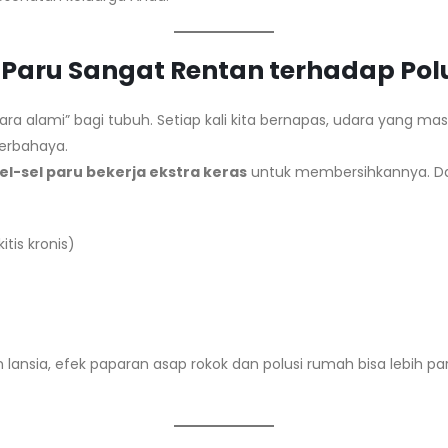
Paru Sangat Rentan terhadap Pol
dara alami” bagi tubuh. Setiap kali kita bernapas, udara yang m
berbahaya.
el-sel paru bekerja ekstra keras
untuk membersihkannya. Da
tis kronis)
n lansia, efek paparan asap rokok dan polusi rumah bisa lebih 