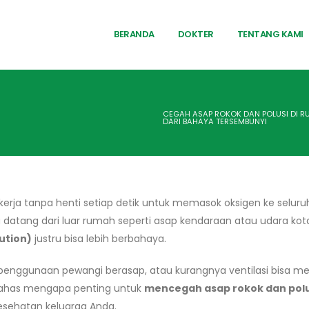
BERANDA
DOKTER
TENTANG KAMI
CEGAH ASAP ROKOK DAN POLUSI DI R
DARI BAHAYA TERSEMBUNYI
kerja tanpa henti setiap detik untuk memasok oksigen ke selur
datang dari luar rumah seperti asap kendaraan atau udara kot
ution)
justru bisa lebih berbahaya.
enggunaan pewangi berasap, atau kurangnya ventilasi bisa mem
 bahas mengapa penting untuk
mencegah asap rokok dan polu
esehatan keluarga Anda.