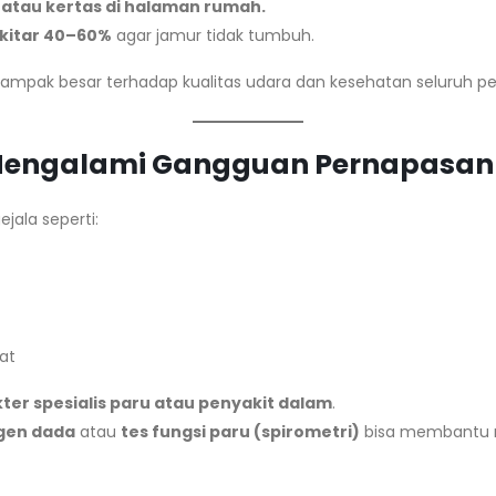
atau kertas di halaman rumah.
kitar 40–60%
agar jamur tidak tumbuh.
rdampak besar terhadap kualitas udara dan kesehatan seluruh p
ur Mengalami Gangguan Pernapasan
jala seperti:
at
ter spesialis paru atau penyakit dalam
.
gen dada
atau
tes fungsi paru (spirometri)
bisa membantu m