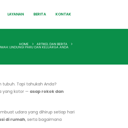
LAYANAN
BERITA
KONTAK
HOME
ARTIKEL DAN BERITA
UMAH: LINDUNGI PARU DAN KELUARGA ANDA
uh tubuh. Tapi tahukah Anda?
a yang kotor —
asap rokok dan
buat udara yang dihirup setiap hari
si di rumah
, serta bagaimana