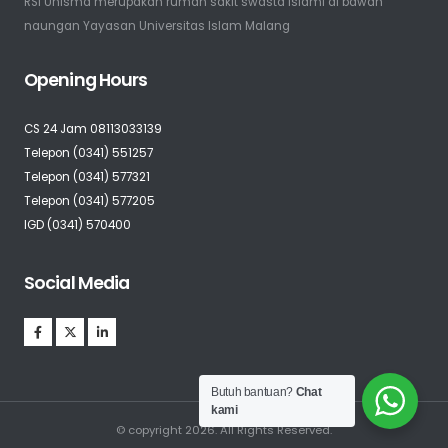
RSI Unisma merupakan rumah sakit swasta Islami di bawah
naungan Yayasan Universitas Islam Malang
Opening Hours
CS 24 Jam 08113033139
Telepon (0341) 551257
Telepon (0341) 577321
Telepon (0341) 577205
IGD (0341) 570400
Social Media
Butuh bantuan?
Chat
kami
© copyright 2026. All Rights Reserved.