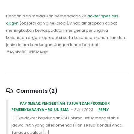
Dengan rutin melakukan pemeriksaan ke
dokter spesialis
obgyn
(obstetri dan ginekologi), Anda diharapkan dapat
meningkatkan kewaspadaan mengenai pentingnya
kesehatan organ reproduksi serta kesehatan kehamilan dan
janin dalam kandungan. Jangan tunda berobat
#AyokeRSIUNISMAaja
Comments (2)
PAP SMEAR: PENGERTIAN, TUJUAN DAN PROSEDUR
3 Juli 2023
PEMERIKSAAANYA - RSI UNISMA
REPLY
[…] ke dokter kandungan RSI Unisma untuk mengetahui
jadwal rutin yang direkomendasikan sesuai kondisi Anda.
Tunggu apalagi […]