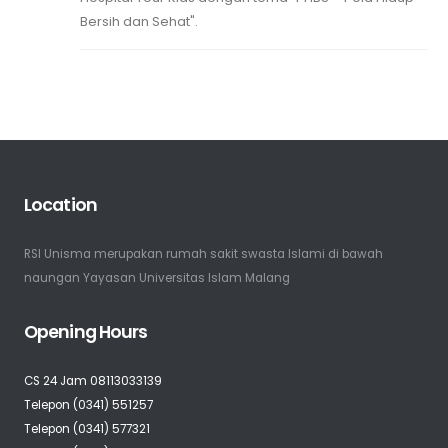
Bersih dan Sehat".
Location
RSI Unisma merupakan rumah sakit swasta Islami di bawah
naungan Yayasan Universitas Islam Malang
Opening Hours
CS 24 Jam 08113033139
Telepon (0341) 551257
Telepon (0341) 577321