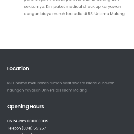
sekitarnya. Kini paket medical check up karyawan
dengan biaya murah tersedia di RSI Unisma Malang.
Location
RSI Unisma merupakan rumah sakit swasta Islami di bawah
naungan Yayasan Universitas Islam Malang
Opening Hours
CS 24 Jam 08113033139
Telepon (0341) 551257