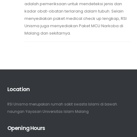
adalah pemeriksaan untuk mendeteksi jenis dan
kadar obat-obatan terlarang dalam tubuh. Selain
menyediakan paket medical check up lengkap, RSI
Unisma juga menyediakan Paket MCU Narkoba di
Malang dan sekitarnya.
Location
RSI Unisma merupakan rumah sakit swasta Islami di bawah
naungan Yayasan Universitas Islam Malang
Opening Hours