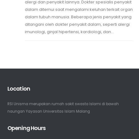
alergi dan penyakit lainnya. Dokter spesialis penyakit
dalam ditemui saat mengalami keluhan terkait organ
dalam tubuh manusia. Beberapa jenis penyakit yang
ditangani oleh dokter penyakit dalam, seperti alergi
imunologi, ginjal hipertensi, kardiologi, dan...
Location
RSI Unisma merupakan rumah sakit swasta Islami di bawah
naungan Yayasan Universitas Islam Malang
Opening Hours