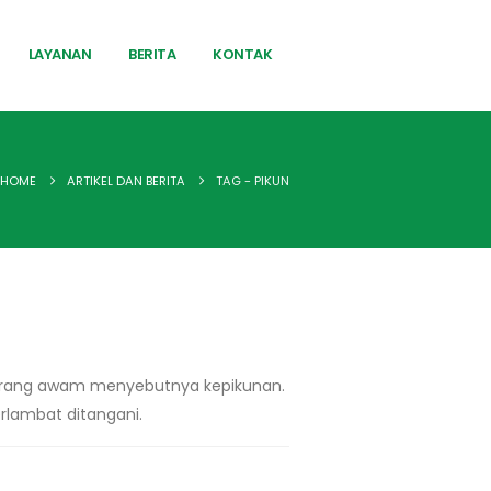
LAYANAN
BERITA
KONTAK
HOME
ARTIKEL DAN BERITA
TAG -
PIKUN
u orang awam menyebutnya kepikunan.
erlambat ditangani.