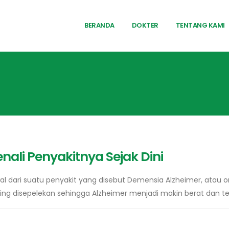
BERANDA
DOKTER
TENTANG KAMI
nali Penyakitnya Sejak Dini
al dari suatu penyakit yang disebut Demensia Alzheimer, ata
ring disepelekan sehingga Alzheimer menjadi makin berat dan t