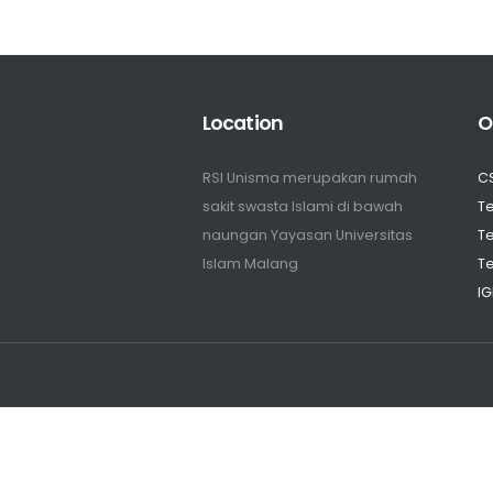
Location
O
RSI Unisma merupakan rumah
C
sakit swasta Islami di bawah
Te
naungan Yayasan Universitas
Te
Islam Malang
Te
IG