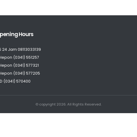
pening Hours
S 24 Jam 08113033139
lepon (0341) 551257
lepon (0341) 577321
lepon (0341) 577205
D (0341) 570400
© copyright 2026. All Rights Reserved.