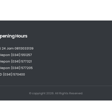
pening Hours
S 24 Jam 08113033139
lepon (0341) 551257
lepon (0341) 577321
lepon (0341) 577205
D (0341) 570400
© copyright 2026. All Rights Reserved.