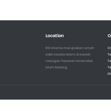
Location
O
RSI Unisma merupakan rumah
C
sakit swasta Islami di bawah
Te
naungan Yayasan Universitas
Te
Islam Malang
Te
IG