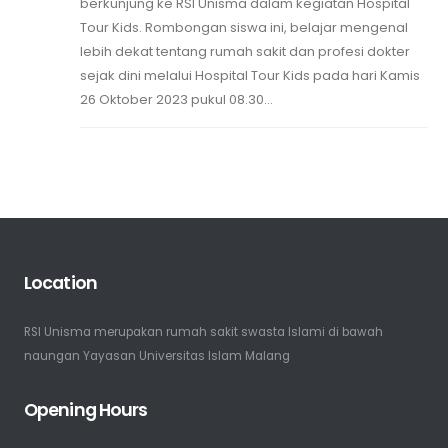
berkunjung ke RSI Unisma dalam kegiatan Hospital
Tour Kids. Rombongan siswa ini, belajar mengenal
lebih dekat tentang rumah sakit dan profesi dokter
sejak dini melalui Hospital Tour Kids pada hari Kamis
26 Oktober 2023 pukul 08.30...
Location
RSI Unisma merupakan rumah sakit swasta Islami di bawah
naungan Yayasan Universitas Islam Malang
Opening Hours