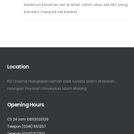
tidaknya kelainan sel di leher rahim atau serviks yang
berisiko menjadi sel kanker.
Location
RSI Unisma merupakan rumah sakit swasta Islami di bawah
naungan Yayasan Universitas Islam Malang
Opening Hours
CS 24 Jam 08113033139
Telepon (0341) 551257
Telepon (0341) 577321