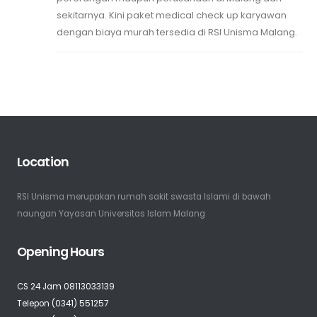
sekitarnya. Kini paket medical check up karyawan
dengan biaya murah tersedia di RSI Unisma Malang.
Location
RSI Unisma merupakan rumah sakit swasta Islami di bawah
naungan Yayasan Universitas Islam Malang
Opening Hours
CS 24 Jam 08113033139
Telepon (0341) 551257