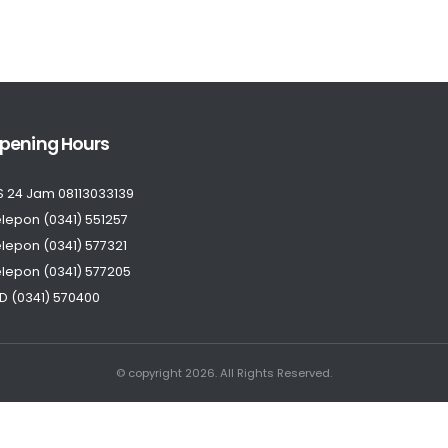
pening Hours
S 24 Jam 08113033139
lepon (0341) 551257
lepon (0341) 577321
lepon (0341) 577205
D (0341) 570400
© copyright 2026. All Rights Reserved.