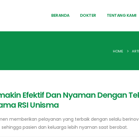
BERANDA
DOKTER
TENTANG KAMI
HOME
ART
makin Efektif Dan Nyaman Dengan Te
sama RSI Unisma
men memberikan pelayanan yang terbaik dengan selalu berinova
ehingga pasien dan keluarga lebih nyaman saat berobat.