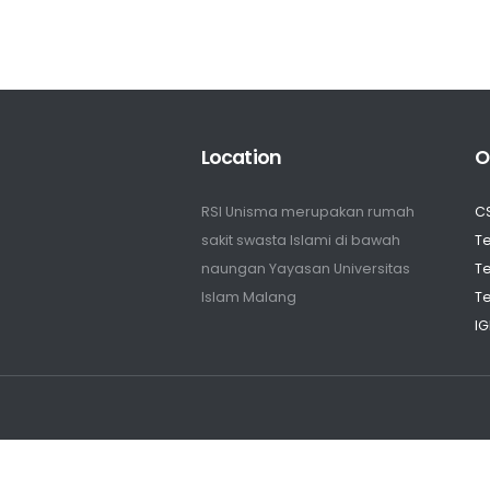
Location
O
RSI Unisma merupakan rumah
C
sakit swasta Islami di bawah
Te
naungan Yayasan Universitas
Te
Islam Malang
Te
IG