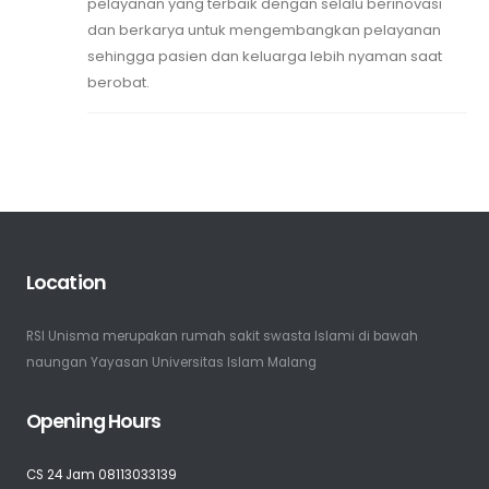
pelayanan yang terbaik dengan selalu berinovasi
dan berkarya untuk mengembangkan pelayanan
sehingga pasien dan keluarga lebih nyaman saat
berobat.
Location
RSI Unisma merupakan rumah sakit swasta Islami di bawah
naungan Yayasan Universitas Islam Malang
Opening Hours
CS 24 Jam 08113033139