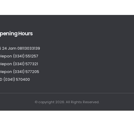
pening Hours
S 24 Jam 08113033139
lepon (0341) 551257
lepon (0341) 577321
lepon (0341) 577205
D (0341) 570400
© copyright 2026. All Rights Reserved.