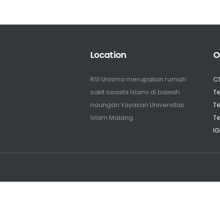
Location
O
RSI Unisma merupakan rumah
C
sakit swasta Islami di bawah
Te
naungan Yayasan Universitas
Te
Islam Malang
Te
IG