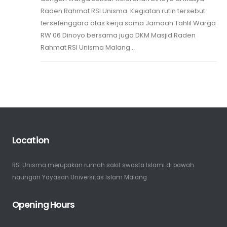
Raden Rahmat RSI Unisma. Kegiatan rutin tersebut
terselenggara atas kerja sama Jamaah Tahlil Warga
RW 06 Dinoyo bersama juga DKM Masjid Raden
Rahmat RSI Unisma Malang...
Location
RSI Unisma merupakan rumah sakit swasta Islami di bawah
naungan Yayasan Universitas Islam Malang
Opening Hours