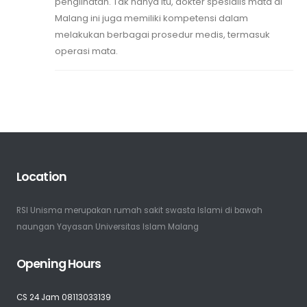
penglihatan. Tak hanya itu, dokter spesialis mata di
Malang ini juga memiliki kompetensi dalam
melakukan berbagai prosedur medis, termasuk
operasi mata.
Location
RSI Unisma merupakan rumah sakit swasta Islami di bawah
naungan Yayasan Universitas Islam Malang
Opening Hours
CS 24 Jam 08113033139