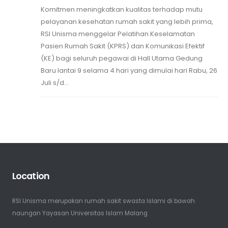
Komitmen meningkatkan kualitas terhadap mutu
pelayanan kesehatan rumah sakit yang lebih prima,
RSI Unisma menggelar Pelatihan Keselamatan
Pasien Rumah Sakit (KPRS) dan Komunikasi Efektif
(KE) bagi seluruh pegawai di Hall Utama Gedung
Baru lantai 9 selama 4 hari yang dimulai hari Rabu, 26
Juli s/d...
Location
RSI Unisma merupakan rumah sakit swasta Islami di bawah
naungan Yayasan Universitas Islam Malang