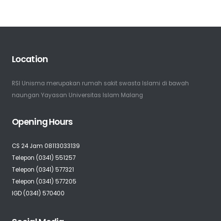
Location
RSI Unisma merupakan rumah sakit swasta Islami di bawah
naungan Yayasan Universitas Islam Malang
Opening Hours
CS 24 Jam 08113033139
Telepon (0341) 551257
Telepon (0341) 577321
Telepon (0341) 577205
IGD (0341) 570400