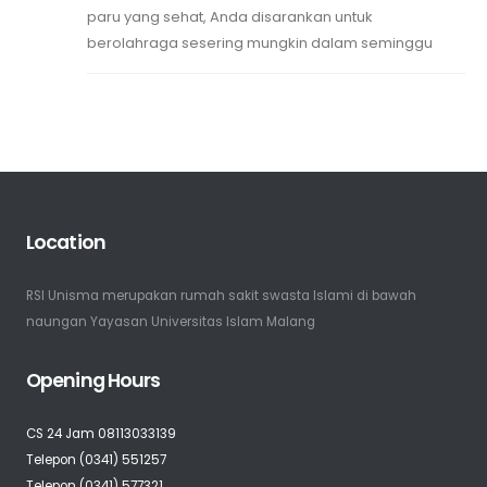
paru yang sehat, Anda disarankan untuk
berolahraga sesering mungkin dalam seminggu
Location
RSI Unisma merupakan rumah sakit swasta Islami di bawah
naungan Yayasan Universitas Islam Malang
Opening Hours
CS 24 Jam 08113033139
Telepon (0341) 551257
Telepon (0341) 577321