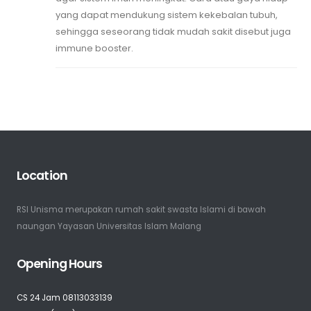
yang dapat mendukung sistem kekebalan tubuh,
sehingga seseorang tidak mudah sakit disebut juga
immune booster.
Location
RSI Unisma merupakan rumah sakit swasta Islami di bawah
naungan Yayasan Universitas Islam Malang
Opening Hours
CS 24 Jam 08113033139