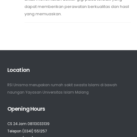
dapat memberikan perawatan berkualitas dan hasil
yang memuaskan.
Location
RSI Unisma merupakan rumah sakit swasta Islami di bawah
naungan Yayasan Universitas Islam Malang
Opening Hours
CS 24 Jam 08113033139
Telepon (0341) 551257