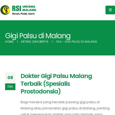
Gigi Palsu di Malang
HOME
ARTIKEL DAN BERITA
TAG -
GIGI PALSU DI MALANG
Dokter Gigi Palsu Malang
08
Terbaik (Spesialis
Des
Prostodonsia)
Bagi mereka yang hendak pasang gigi palsu di
Malang atau perawatan gigi palsu di Malang, penting
untuk menemukan dokter gigi palsu terbaik yang