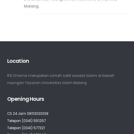
Malang.
Location
RSI Unisma merupakan rumah sakit swasta Islami di bawah
naungan Yayasan Universitas Islam Malang
Opening Hours
CS 24 Jam 08113033139
Telepon (0341) 551257
Telepon (0341) 577321