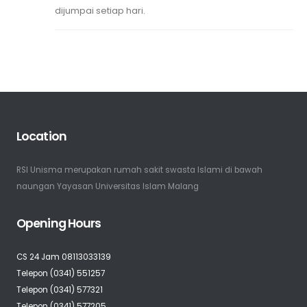
dijumpai setiap hari.
Location
RSI Unisma merupakan rumah sakit swasta Islami di bawah
naungan Yayasan Universitas Islam Malang
Opening Hours
CS 24 Jam 08113033139
Telepon (0341) 551257
Telepon (0341) 577321
Telepon (0341) 577205