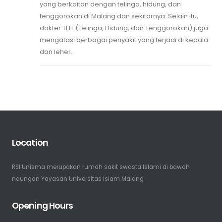
yang berkaitan dengan telinga, hidung, dan
tenggorokan di Malang dan sekitarnya. Selain itu,
dokter THT (Telinga, Hidung, dan Tenggorokan) juga
mengatasi berbagai penyakit yang terjadi di kepala
dan leher.
Location
RSI Unisma merupakan rumah sakit swasta Islami di bawah
naungan Yayasan Universitas Islam Malang
Opening Hours