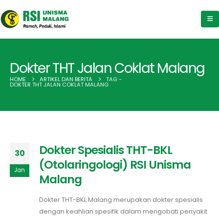
Dokter THT Jalan Coklat Malang
HOME
ARTIKEL DAN BERITA
TAG -
DOKTER THT JALAN COKLAT MALANG
Dokter Spesialis THT-BKL
30
(Otolaringologi) RSI Unisma
Jan
Malang
Dokter THT-BKL Malang merupakan dokter spesialis
dengan keahlian spesifik dalam mengobati penyakit