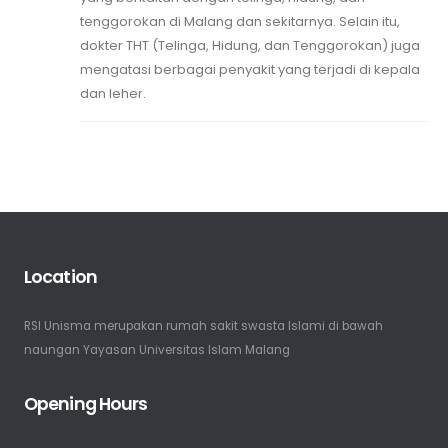
tenggorokan di Malang dan sekitarnya. Selain itu,
dokter THT (Telinga, Hidung, dan Tenggorokan) juga
mengatasi berbagai penyakit yang terjadi di kepala
dan leher.
Location
RSI Unisma merupakan rumah sakit swasta Islami di bawah
naungan Yayasan Universitas Islam Malang
Opening Hours