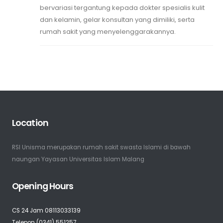
bervariasi tergantung kepada dokter spesialis kulit
dan kelamin, gelar konsultan yang dimiliki, serta
rumah sakit yang menyelenggarakannya.
Location
RSI Unisma merupakan rumah sakit swasta Islami di bawah
naungan Yayasan Universitas Islam Malang
Opening Hours
CS 24 Jam 08113033139
Telepon (0341) 551257