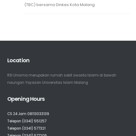
(TBC) bersama Dinkes Kota Malang.
Location
RSI Unisma merupakan rumah sakit swasta Islami di bawah
naungan Yayasan Universitas Islam Malang
Opening Hours
CS 24 Jam 08113033139
Telepon (0341) 551257
Telepon (0341) 577321
Telepon (0341) 577205