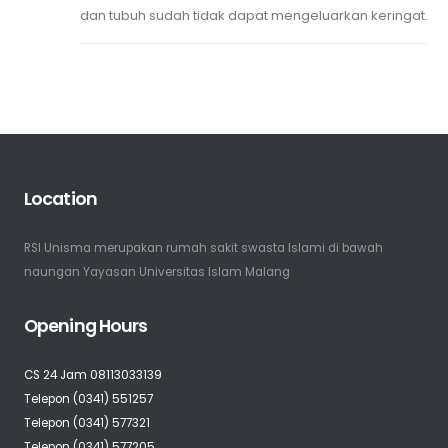
dan tubuh sudah tidak dapat mengeluarkan keringat.
Location
RSI Unisma merupakan rumah sakit swasta Islami di bawah
naungan Yayasan Universitas Islam Malang
Opening Hours
CS 24 Jam 08113033139
Telepon (0341) 551257
Telepon (0341) 577321
Telepon (0341) 577205