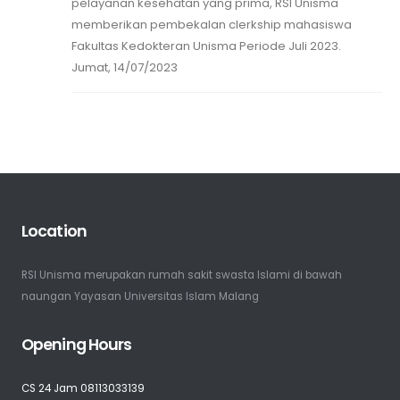
pelayanan kesehatan yang prima, RSI Unisma
memberikan pembekalan clerkship mahasiswa
Fakultas Kedokteran Unisma Periode Juli 2023.
Jumat, 14/07/2023
Location
RSI Unisma merupakan rumah sakit swasta Islami di bawah
naungan Yayasan Universitas Islam Malang
Opening Hours
CS 24 Jam 08113033139